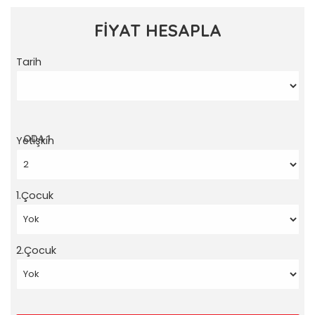
FİYAT HESAPLA
Tarih
ODA 1
Yetişkin
1.Çocuk
2.Çocuk