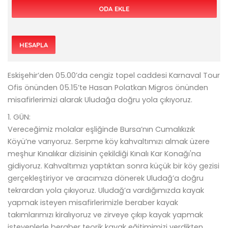
ODA EKLE
HESAPLA
Eskişehir’den 05.00’da cengiz topel caddesi Karnaval Tour
Ofis önünden 05.15’te Hasan Polatkan Migros önünden
misafirlerimizi alarak Uludağa doğru yola çıkıyoruz.
1. GÜN:
Vereceğimiz molalar eşliğinde Bursa’nın Cumalıkızık
Köyü’ne varıyoruz. Serpme köy kahvaltımızı almak üzere
meşhur Kınalıkar dizisinin çekildiği Kınalı Kar Konağı'na
gidiyoruz. Kahvaltımızı yaptıktan sonra küçük bir köy gezisi
gerçekleştiriyor ve aracımıza dönerek Uludağ’a doğru
tekrardan yola çıkıyoruz. Uludağ’a vardığımızda kayak
yapmak isteyen misafirlerimizle beraber kayak
takımlarımızı kiralıyoruz ve zirveye çıkıp kayak yapmak
isteyenlerle beraber teorik kayak eğitimimizi verdikten