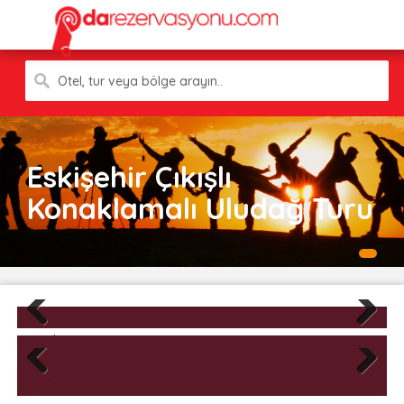
Otel, tur veya bölge arayın..
Eskişehir Çıkışlı
Konaklamalı Uludağ Turu
Previous
Next
Previous
Next