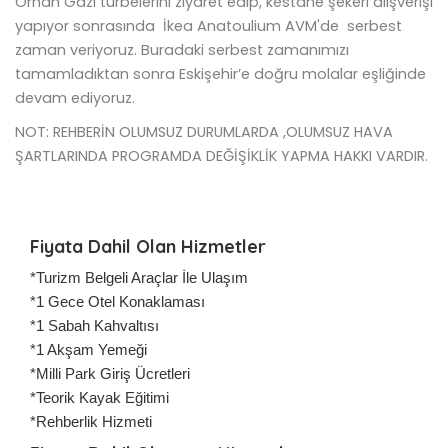
Orhan Gazi türbelerini ziyaret edip, kestane şekeri alışverişi
yapıyor sonrasında İkea Anatoulium AVM'de serbest
zaman veriyoruz. Buradaki serbest zamanımızı
tamamladıktan sonra Eskişehir’e doğru molalar eşliğinde
devam ediyoruz.
NOT: REHBERİN OLUMSUZ DURUMLARDA ,OLUMSUZ HAVA
ŞARTLARINDA PROGRAMDA DEĞİŞİKLİK YAPMA HAKKI VARDIR.
Fiyata Dahil Olan Hizmetler
*Turizm Belgeli Araçlar İle Ulaşım
*1 Gece Otel Konaklaması
*1 Sabah Kahvaltısı
*1 Akşam Yemeği
*Milli Park Giriş Ücretleri
*Teorik Kayak Eğitimi
*Rehberlik Hizmeti