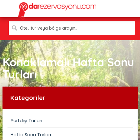
Otel, tur veya bölge arayın..
Konaklamalı Hafta Sonu
Turları
Ana Sayfa
Turlar
Konaklamalı Hafta Sonu Turları
Kategoriler
Yurtdışı Turları
Hafta Sonu Turları