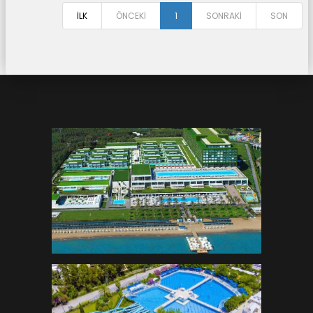
İLK
ÖNCEKİ
1
SONRAKİ
SON