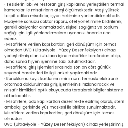
· Tesislerin lobi ve restoran giriş kapılarına yerleştirilen termal
kameralar ile misafirlerin ateşi ölçülmektedir. Ateşi yüksek
tespit edilen misafirler, işyeri hekimine yönlendirilmektedir.
Muayene sonucu doktor raporu, otel yönetimine bildirilerek,
gerekli aksiyonlar alınmaktadır. Kişisel sağlığınız ve toplum
sağlığı için ilgili yönlendirmelere uymanızı önemle rica
ederiz.
· Misafirlere verilen kapı kartları, geri dönüşüm için temas
olmadan UVC (Ultraviyole -Yüzey Dezenfeksiyon) cihazı
yerleştirilmiş olan kutuların içine misafirler tarafından atılıp,
daha sonra hijyen işlemine tabi tutulmaktadır.
· Misafirlere, giriş işlemleri sırasında son on dört günlük
seyahat hareketleri ile ilgili anket yapılmaktadır.
· Konaklama kayıt kartlarının minimum temasla elektronik
ortamda doldurulması giriş işlemlerinizi hızlandıracak ve
misafir kimlikleri, optik okuyucuda taratılarak bilgiler sisteme
aktarılacaktır.
· Misafirlere, oda kapı kartları dezenfekte edilmiş olarak, steril
ambalaj içerisinde yüz maskesi ile birlikte sunulmaktadır.
Misafirlere verilen kapı kartları, geri dönüşüm için temas
olmadan
UVC (Ultraviyole - Yüzey Dezenfeksiyon) cihazı yerleştirilmiş