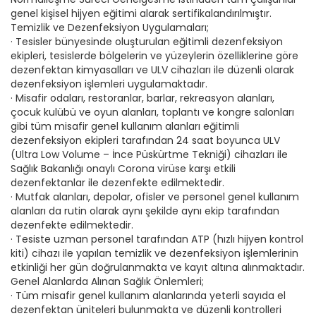
genel kişisel hijyen eğitimi alarak sertifikalandırılmıştır.
Temizlik ve Dezenfeksiyon Uygulamaları;
· Tesisler bünyesinde oluşturulan eğitimli dezenfeksiyon
ekipleri, tesislerde bölgelerin ve yüzeylerin özelliklerine göre
dezenfektan kimyasalları ve ULV cihazları ile düzenli olarak
dezenfeksiyon işlemleri uygulamaktadır.
· Misafir odaları, restoranlar, barlar, rekreasyon alanları,
çocuk kulübü ve oyun alanları, toplantı ve kongre salonları
gibi tüm misafir genel kullanım alanları eğitimli
dezenfeksiyon ekipleri tarafından 24 saat boyunca ULV
(Ultra Low Volume – İnce Püskürtme Tekniği) cihazları ile
Sağlık Bakanlığı onaylı Corona virüse karşı etkili
dezenfektanlar ile dezenfekte edilmektedir.
· Mutfak alanları, depolar, ofisler ve personel genel kullanım
alanları da rutin olarak aynı şekilde aynı ekip tarafından
dezenfekte edilmektedir.
· Tesiste uzman personel tarafından ATP (hızlı hijyen kontrol
kiti) cihazı ile yapılan temizlik ve dezenfeksiyon işlemlerinin
etkinliği her gün doğrulanmakta ve kayıt altına alınmaktadır.
Genel Alanlarda Alınan Sağlık Önlemleri;
· Tüm misafir genel kullanım alanlarında yeterli sayıda el
dezenfektan üniteleri bulunmakta ve düzenli kontrolleri