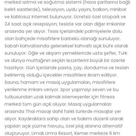
merkezi ısıtma ve soğutma sistemi (hava şartlarına bağlı
belirli saatlerde), televizyon, uydu yayını, balkon, minibar
ve kablosuz internet bulunuyor. Ücretsiz özel otopark ve
24 saat açık resepsiyon; tesiste var olan diğer imkanlar
arasında yer alıyor. Tesis içerisindeki palmiyelerle dolu
olan bahçede misafirlere barbekü olanağı sunuluyor.
Sabah kahvaltısında geleneksel kahvaltı açık büfe olarak
sunuluyor. Öğle ve akşam yemeklerinde usta şefler, Türk
ve dünya mutfağının seçkin lezzetlerini büyük bir özenle
hazırlıyor. Gün içerisinde pasta, çay, dondurma ve tesisin
belirlemiş olduğu içecekler misafirlere ikram ediliyor.
Sauna, hamam ve masaj uygulamaları, misafirlere
yenilenme imkanı veriyor. Spor yapmayı seven ve bu
tutkusundan uzak kalmak istemeyenler için fitness
merkezi tüm gün açık oluyor. Masaj uygulamaları
arasında Thai masajı dahil farklı türlerde masajlar yer
alıyor. Kaydıraklara sahip olan ve bakımı düzenli olarak
yapılan açık yüzme havuzu, özel plaj alanına alternatif
oluşturuyor. Limak Limra Resort, Kemer merkeze 6 km