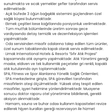
sunulmakta ve sıcak yemekler şefler tarafından servis
edilmektedir.
· Açık büfede 3 öğün bağışıklık sistemini güçlendiren özel
sağlık köşesi bulunmaktadır.
· Ekmek çeşitleri kese kağıtlarında porsiyonluk verilmektedir.
· Tüm mutfak bölümlerinde üretim sonrası gece
vardiyasında detay temizlik ve dezenfeksiyon işlemleri
yapılmaktadır.
· Oda servisinden misafir odalarına talep edilen tüm ürünler,
özel sunum tabaklarında kapalı olarak servis edilmektedir.
· Limak International Hotels & Resorts “Sıfır Atık Projesi”
kapsamında atık ayrışımı yapılmaktadır. Atık Yönetimi gereği
maske, eldiven ve tek kullanımlık peçeteler gri renkli, kapaklı
atık kutularında ayrı toplanmaktadır.
SPA, Fitness ve Spor Alanlarına Yönelik Sağlık Önlemleri;
· SPA merkezlerine girişte, SPA görevlileri tarafından
misafirlerin ateşi ölçülmektedir. Yüksek ateş tespit edilen
misafirler, işyeri hekimine yönlendirilmektedir. Muayene
sonucu doktor raporu otel yönetimine bildirilerek, gerekli
aksiyon alınmaktadır.
· Hamam, sauna ve buhar odası kullanım kapasiteleri revize
edilerek hijyen kuralları gereği rezervasyon ile hizmet