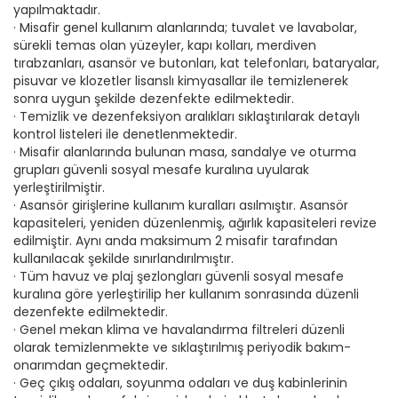
yapılmaktadır.
· Misafir genel kullanım alanlarında; tuvalet ve lavabolar,
sürekli temas olan yüzeyler, kapı kolları, merdiven
tırabzanları, asansör ve butonları, kat telefonları, bataryalar,
pisuvar ve klozetler lisanslı kimyasallar ile temizlenerek
sonra uygun şekilde dezenfekte edilmektedir.
· Temizlik ve dezenfeksiyon aralıkları sıklaştırılarak detaylı
kontrol listeleri ile denetlenmektedir.
· Misafir alanlarında bulunan masa, sandalye ve oturma
grupları güvenli sosyal mesafe kuralına uyularak
yerleştirilmiştir.
· Asansör girişlerine kullanım kuralları asılmıştır. Asansör
kapasiteleri, yeniden düzenlenmiş, ağırlık kapasiteleri revize
edilmiştir. Aynı anda maksimum 2 misafir tarafından
kullanılacak şekilde sınırlandırılmıştır.
· Tüm havuz ve plaj şezlongları güvenli sosyal mesafe
kuralına göre yerleştirilip her kullanım sonrasında düzenli
dezenfekte edilmektedir.
· Genel mekan klima ve havalandırma filtreleri düzenli
olarak temizlenmekte ve sıklaştırılmış periyodik bakım-
onarımdan geçmektedir.
· Geç çıkış odaları, soyunma odaları ve duş kabinlerinin