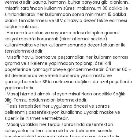
vermektedir. Sauna, hamam, buhar banyosu gibi alanların,
misafir tarafından kullanım süresi maksimum 30 dakika ile
sınırlandırılarak her kullanımdan sonra minimum 15 dakika
alanın temizlenmesi ve ULV cihazıyla dezenfekte edilmesi
sağlanmaktadır.
· Hamam kurnaları ve soyunma odası dolapları güvenli
sosyal mesafe korunarak (birer atlamalı şekilde)
kullanılmakta ve her kullanım sonunda dezenfektanlar ile
temizlenmektedir.
· Misafir havlu, bornoz ve peştamalları her kullanım sonrası
çırpma ve silkeleme yapılmadan toplanıp, özel kirli
poşetlerinde çamaşırhaneye gönderilmektedir. Ürünler 60 -
90 derecelerde ve yeterli sürelerde yıkanmakta ve
çamaşırhaneden SPA merkezine dağılımı da özel poşetlerde
yapılmaktadır.
· Masaj hizmeti almak isteyen misafirlerin öncelikle Sağlık
Bilgi Formu doldurmaları istenmektedir.
· Tesis terapistleri her uygulama öncesi ve sonrası
belirlenmiş dezenfeksiyon kurallarına uyarak maske ve
siperlik ile hizmet vermektedir.
· Masaj yatakları her terapi sonrasında dezenfektan
solüsyonlar ile temizlenmekte ve belirlenen sürede
havalandırıldıktan sonra tekrar hizmete sunulmaktadır.