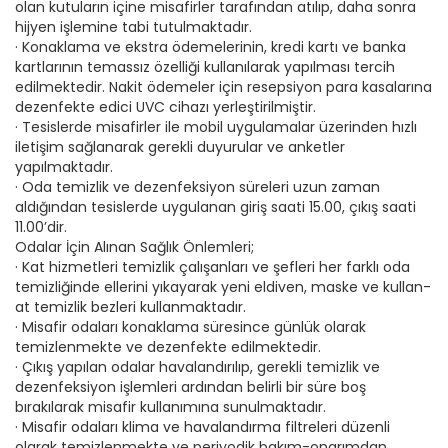
olan kutuların içine misafirler tarafından atılıp, daha sonra
hijyen işlemine tabi tutulmaktadır.
· Konaklama ve ekstra ödemelerinin, kredi kartı ve banka
kartlarının temassız özelliği kullanılarak yapılması tercih
edilmektedir. Nakit ödemeler için resepsiyon para kasalarına
dezenfekte edici UVC cihazı yerleştirilmiştir.
· Tesislerde misafirler ile mobil uygulamalar üzerinden hızlı
iletişim sağlanarak gerekli duyurular ve anketler
yapılmaktadır.
· Oda temizlik ve dezenfeksiyon süreleri uzun zaman
aldığından tesislerde uygulanan giriş saati 15.00, çıkış saati
11.00’dir.
Odalar İçin Alınan Sağlık Önlemleri;
· Kat hizmetleri temizlik çalışanları ve şefleri her farklı oda
temizliğinde ellerini yıkayarak yeni eldiven, maske ve kullan-
at temizlik bezleri kullanmaktadır.
· Misafir odaları konaklama süresince günlük olarak
temizlenmekte ve dezenfekte edilmektedir.
· Çıkış yapılan odalar havalandırılıp, gerekli temizlik ve
dezenfeksiyon işlemleri ardından belirli bir süre boş
bırakılarak misafir kullanımına sunulmaktadır.
· Misafir odaları klima ve havalandırma filtreleri düzenli
olarak temizlenmekte ve periyodik bakım-onarımdan