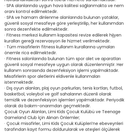
· SPA alanlarında uygun hava kalitesi sağlanmakta ve nem
oranı kontrol edilmektedir.
· SPA ve hamam dinlenme alanlarında bulunan yataklar,
güvenli sosyal mesafeye göre yerleştirilip, her kullanımdan
sonra dezenfekte edilmektedir.
· Fitness merkezi kullanım kapasitesi revize edilerek hijyen
kuralları gereği rezervasyon ile hizmet verilmektedir.
· Tüm misafirlerin fitness kullanım kurallarına uymaları
önemle rica edilmektedir.
· Fitness salonlarında bulunan tüm spor alet ve aparatları
güvenli sosyal mesafeye uygun olarak düzenlenmiştir. Her
kullanım sonrasında dezenfeksiyon işlemi yapılmaktadır.
Misafirlerin spor aletlerini eldivenle kullanmaları
istenmektedir.
· Dış oyun alanları, plaj oyun parkurları, tenis kortları, futbol,
basketbol, voleybol ve golf sahalarının düzenli olarak
temizlik ve dezenfeksiyon işlemleri yapılmaktadır. Periyodik
olarak da bakım-onarımdan geçmektedir.
Çocuk Oyun Alanları, Limi Kids Çocuk Kulübü ve Teenage
Gameland Club İçin Alınan Önlemler;
· Çocuk misafirler, Limi Kids Çocuk Kulüpleri’ne ebeveynleri
tarafından kayıt formu doldurularak ve ateşleri ölçülerek