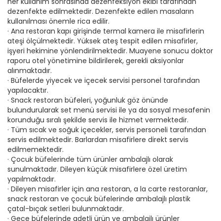
her kullanım sonrasında dezenfeksiyon ekibi tarafından
dezenfekte edilmektedir. Dezenfekte edilen masaların
kullanılması önemle rica edilir.
· Ana restoran kapı girişinde termal kamera ile misafirlerin
ateşi ölçülmektedir. Yüksek ateş tespit edilen misafirler,
işyeri hekimine yönlendirilmektedir. Muayene sonucu doktor
raporu otel yönetimine bildirilerek, gerekli aksiyonlar
alınmaktadır.
· Büfelerde yiyecek ve içecek servisi personel tarafından
yapılacaktır.
· Snack restoran büfeleri, yoğunluk göz önünde
bulundurularak set menü servisi ile ya da sosyal mesafenin
korunduğu sıralı şekilde servis ile hizmet vermektedir.
· Tüm sıcak ve soğuk içecekler, servis personeli tarafından
servis edilmektedir. Barlardan misafirlere direkt servis
edilmemektedir.
· Çocuk büfelerinde tüm ürünler ambalajlı olarak
sunulmaktadır. Dileyen küçük misafirlere özel üretim
yapılmaktadır.
· Dileyen misafirler için ana restoran, a la carte restoranlar,
snack restoran ve çocuk büfelerinde ambalajlı plastik
çatal-bıçak setleri bulunmaktadır.
· Gece büfelerinde adetli ürün ve ambalajlı ürünler