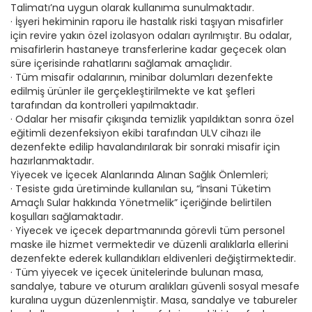
Talimatı’na uygun olarak kullanıma sunulmaktadır.
· İşyeri hekiminin raporu ile hastalık riski taşıyan misafirler
için revire yakın özel izolasyon odaları ayrılmıştır. Bu odalar,
misafirlerin hastaneye transferlerine kadar geçecek olan
süre içerisinde rahatlarını sağlamak amaçlıdır.
· Tüm misafir odalarının, minibar dolumları dezenfekte
edilmiş ürünler ile gerçekleştirilmekte ve kat şefleri
tarafından da kontrolleri yapılmaktadır.
· Odalar her misafir çıkışında temizlik yapıldıktan sonra özel
eğitimli dezenfeksiyon ekibi tarafından ULV cihazı ile
dezenfekte edilip havalandırılarak bir sonraki misafir için
hazırlanmaktadır.
Yiyecek ve İçecek Alanlarında Alınan Sağlık Önlemleri;
· Tesiste gıda üretiminde kullanılan su, “İnsani Tüketim
Amaçlı Sular hakkında Yönetmelik” içeriğinde belirtilen
koşulları sağlamaktadır.
· Yiyecek ve içecek departmanında görevli tüm personel
maske ile hizmet vermektedir ve düzenli aralıklarla ellerini
dezenfekte ederek kullandıkları eldivenleri değiştirmektedir.
· Tüm yiyecek ve içecek ünitelerinde bulunan masa,
sandalye, tabure ve oturum aralıkları güvenli sosyal mesafe
kuralına uygun düzenlenmiştir. Masa, sandalye ve tabureler