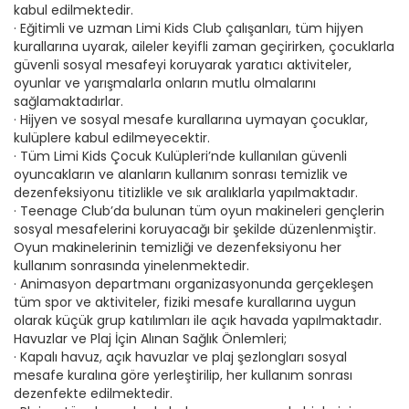
kabul edilmektedir.
· Eğitimli ve uzman Limi Kids Club çalışanları, tüm hijyen
kurallarına uyarak, aileler keyifli zaman geçirirken, çocuklarla
güvenli sosyal mesafeyi koruyarak yaratıcı aktiviteler,
oyunlar ve yarışmalarla onların mutlu olmalarını
sağlamaktadırlar.
· Hijyen ve sosyal mesafe kurallarına uymayan çocuklar,
kulüplere kabul edilmeyecektir.
· Tüm Limi Kids Çocuk Kulüpleri’nde kullanılan güvenli
oyuncakların ve alanların kullanım sonrası temizlik ve
dezenfeksiyonu titizlikle ve sık aralıklarla yapılmaktadır.
· Teenage Club’da bulunan tüm oyun makineleri gençlerin
sosyal mesafelerini koruyacağı bir şekilde düzenlenmiştir.
Oyun makinelerinin temizliği ve dezenfeksiyonu her
kullanım sonrasında yinelenmektedir.
· Animasyon departmanı organizasyonunda gerçekleşen
tüm spor ve aktiviteler, fiziki mesafe kurallarına uygun
olarak küçük grup katılımları ile açık havada yapılmaktadır.
Havuzlar ve Plaj İçin Alınan Sağlık Önlemleri;
· Kapalı havuz, açık havuzlar ve plaj şezlongları sosyal
mesafe kuralına göre yerleştirilip, her kullanım sonrası
dezenfekte edilmektedir.