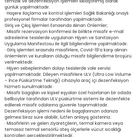
temizlik ve dezenfeksiyon işlemleri sıklaştırılmış olarak
günlük yapılmaktadır.
· Haşere ilaçlama ve kontrol işlemleri Sağlık Bakanlığı onaylı
profesyonel firmalar tarafından yapılmaktadır.
Giriş ve Çıkış İşlemleri Esnasında Alınan Önlemler;
· Misafir rezervasyon konfirmesi ile birlikte misafir e-mail
adreslerine tesislerde uygulanan Hijyen ve Sanitasyon
Uygulama Manifestosu ile ilgili bilgilendirme yapılmaktadır.
· Giriş işlemleri sırasında misafirlere, Covid-19’a karşı alınan
önlemlerin ve kuralların olduğu misafir bilgilendirme broşürü
verilmektedir.
· Hijyen sebeplerinden dolayı tesislerde vale servisi
yapılmamaktadır. Dileyen misafirlere ULV (Ultra Low Volume
– İnce Püskürtme Tekniği) cihazıyla araç içi dezenfeksiyon
hizmeti sunulmaktadır.
· Misafir bagajları ve kişisel eşyaları özel hazırlanan bir odada
bellboylar tarafından ULV püskürtme sistemi ile dezenfekte
edilerek misafir odalarına güvenle taşınmaktadır.
Dezenfeksiyon işlemi nedeni ile bagajlarınızın odanıza
gelmesi biraz süre alabilir, lütfen anlayış gösteriniz.
· Misafirlerin ve gelen ziyaretçilerin, termal kamera veya
temassız termal sensörlü ateş ölçerlerle vücut sıcaklığı
kontrolleri gerçekleştirilmektedir.