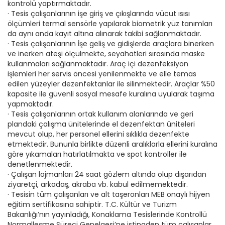
kontrolü yaptırmaktadır.
· Tesis çalışanlarının işe giriş ve çıkışlarında vücut ısısı
ölçümleri termal sensörle yapılarak biometrik yüz tanımları
da aynı anda kayıt altına alınarak takibi sağlanmaktadır.
· Tesis çalışanlarının İşe geliş ve gidişlerde araçlara binerken
ve inerken ateşi ölçülmekte, seyahatleri sırasında maske
kullanmaları sağlanmaktadır. Araç içi dezenfeksiyon
işlemleri her servis öncesi yenilenmekte ve elle temas
edilen yüzeyler dezenfektanlar ile silinmektedir. Araçlar %50
kapasite ile güvenli sosyal mesafe kuralına uyularak taşıma
yapmaktadır.
· Tesis çalışanlarının ortak kullanım alanlarında ve geri
plandaki çalışma ünitelerinde el dezenfektan üniteleri
mevcut olup, her personel ellerini sıklıkla dezenfekte
etmektedir. Bununla birlikte düzenli aralıklarla ellerini kuralına
göre yıkamaları hatırlatılmakta ve spot kontroller ile
denetlenmektedir.
· Çalışan lojmanları 24 saat gözlem altında olup dışarıdan
ziyaretçi, arkadaş, akraba vb. kabul edilmemektedir.
· Tesisin tüm çalışanları ve alt taşeronları MEB onaylı hijyen
eğitim sertifikasına sahiptir. T.C. Kültür ve Turizm
Bakanlığı’nın yayınladığı, Konaklama Tesislerinde Kontrollü
Normalleşme Süreci Genelgesi’ne istinaden tüm çalışanlar