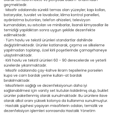
geçmektedir.
· Misafir odalarında sürekli temas olan yüzeyler; kapı kolları,
bataryalar, tuvalet ve lavabolar, klima kontrol panelleri,
aydınlatma butonları, telefon ahizeleri, televizyon
kumandaları, su ısıtıcıları ve minibarlar, lisanslı kimyasallar ile
temizliği yapıldıktan sonra uygun şekilde dezenfekte
edilmektedir.
· Tüm havlu ve tekstil ürünleri standartlar dahilinde
değiştirilmektedir. Ürünler katlanarak, çırpma ve silkeleme
yapılmadan toplanıp, özel kirli poşetlerinde çamaşırhaneye
ulaştırılmaktadır.
· Kirli havlu ve tekstil ürünleri 60 - 90 derecelerde ve yeterli
sürelerde yıkanmaktadır.
· Misafir odalarında çay-kahve ikram tepsilerine porselen
kupa ve cam bardak yerine kullan-at bardak
bırakılmaktadır.
· Misafirlerin sağlığı ve dezenfeksiyonun daha iyi
sağlanabilmesi için vanity set kutuları kaldırılmış olup, buklet
ürünler paketlenmiş olarak sunulmaktadır. Bu ürünlere ilave
olarak alkol oranı yüksek kolonya da kullanıma sunulmuştur.
· Hastalık şüphesi yaşayan misafirlerin odaları, temizlik ve
dezenfeksiyon işlemleri sonrasında Hastalık Yönetim