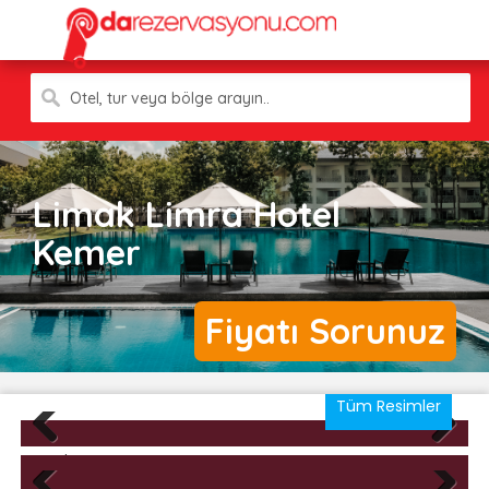
Otel, tur veya bölge arayın..
Limak Limra Hotel
Kemer
Fiyatı Sorunuz
Tüm Resimler
Previous
Next