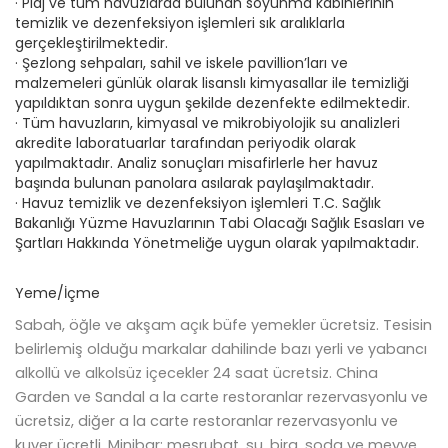
· Plaj ve tüm havuzlarda bulunan soyunma kabinlerinin
temizlik ve dezenfeksiyon işlemleri sık aralıklarla
gerçekleştirilmektedir.
· Şezlong sehpaları, sahil ve iskele pavillion’ları ve
malzemeleri günlük olarak lisanslı kimyasallar ile temizliği
yapıldıktan sonra uygun şekilde dezenfekte edilmektedir.
· Tüm havuzların, kimyasal ve mikrobiyolojik su analizleri
akredite laboratuarlar tarafından periyodik olarak
yapılmaktadır. Analiz sonuçları misafirlerle her havuz
başında bulunan panolara asılarak paylaşılmaktadır.
· Havuz temizlik ve dezenfeksiyon işlemleri T.C. Sağlık
Bakanlığı Yüzme Havuzlarının Tabi Olacağı Sağlık Esasları ve
Şartları Hakkında Yönetmeliğe uygun olarak yapılmaktadır.
Yeme/İçme
Sabah, öğle ve akşam açık büfe yemekler ücretsiz. Tesisin
belirlemiş olduğu markalar dahilinde bazı yerli ve yabancı
alkollü ve alkolsüz içecekler 24 saat ücretsiz. China
Garden ve Sandal a la carte restoranlar rezervasyonlu ve
ücretsiz, diğer a la carte restoranlar rezervasyonlu ve
kuver ücretli. Minibar; meşrubat, su, bira, soda ve meyve