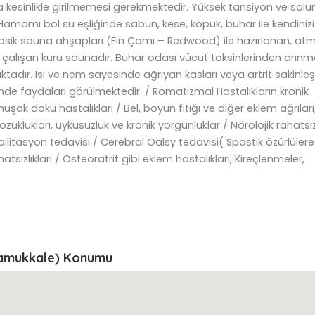
ra kesinlikle girilmemesi gerekmektedir. Yüksek tansiyon ve sol
rk Hamamı bol su eşliğinde sabun, kese, köpük, buhar ile kendinizi
Klasik sauna ahşapları (Fin Çamı – Redwood) ile hazırlanan, atm
e çalışan kuru saunadır. Buhar odası vücut toksinlerinden arın
tadır. Isı ve nem sayesinde ağrıyan kasları veya artrit sakinleşti
nde faydaları görülmektedir. / Romatizmal Hastalıkların kronik
uşak doku hastalıkları / Bel, boyun fıtığı ve diğer eklem ağrıları
uklukları, uykusuzluk ve kronik yorgunluklar / Nörolojik rahatsızl
ilitasyon tedavisi / Cerebral Oalsy tedavisi( Spastik özürlülere
atsızlıkları / Osteoratrit gibi eklem hastalıkları, Kireçlenmeler,
/Pamukkale) Konumu