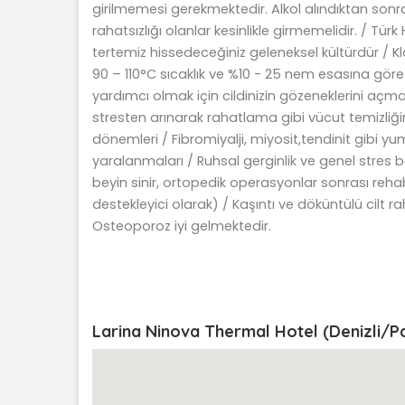
girilmemesi gerekmektedir. Alkol alındıktan son
rahatsızlığı olanlar kesinlikle girmemelidir. / Tü
tertemiz hissedeceğiniz geleneksel kültürdür / 
90 – 110°C sıcaklık ve %10 - 25 nem esasına gör
yardımcı olmak için cildinizin gözeneklerini açmak
stresten arınarak rahatlama gibi vücut temizliği
dönemleri / Fibromiyalji, miyosit,tendinit gibi yum
yaralanmaları / Ruhsal gerginlik ve genel stres boz
beyin sinir, ortopedik operasyonlar sonrası rehab
destekleyici olarak) / Kaşıntı ve döküntülü cilt rah
Osteoporoz iyi gelmektedir.
Larina Ninova Thermal Hotel (Denizli