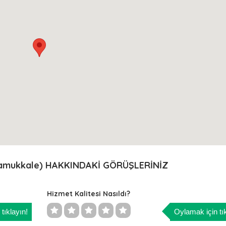
/Pamukkale) HAKKINDAKİ GÖRÜŞLERİNİZ
Hizmet Kalitesi Nasıldı?
tıklayın!
Oylamak için tık