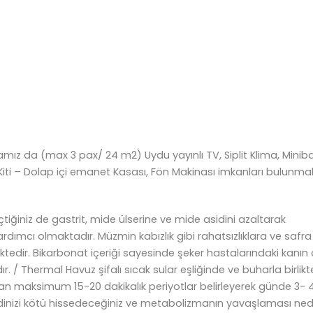
ız da (max 3 pax/ 24 m2) Uydu yayınlı TV, Siplit Klima, Miniba
iti – Dolap içi emanet Kasası, Fön Makinası imkanları bulunmak
iğiniz de gastrit, mide ülserine ve mide asidini azaltarak
rdımcı olmaktadır. Müzmin kabızlık gibi rahatsızlıklara ve safra
edir. Bikarbonat içeriği sayesinde şeker hastalarındaki kanın a
r. / Thermal Havuz şifalı sıcak sular eşliğinde ve buharla birlikt
n maksimum 15-20 dakikalık periyotlar belirleyerek günde 3- 
ndinizi kötü hissedeceğiniz ve metabolizmanın yavaşlaması nede