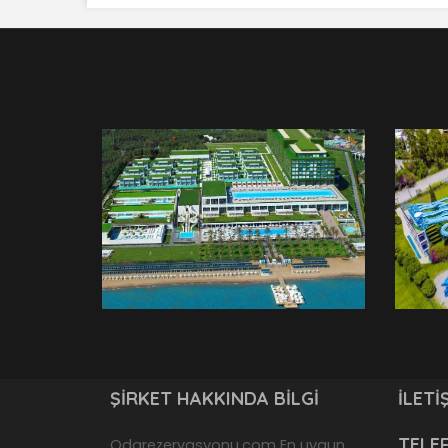
ŞIRKET HAKKINDA BILGI
İLETI
TELE
Odarezervasyonu.com En uygun