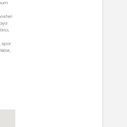
unum
osferi
maya
rici,
, spor
ıklar,