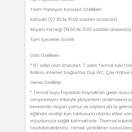
Yarım Pansiyon Konsept Özellikleri
Kahvaltı (07:30 ile 10:00 saatleri arasında)
Akşam Yemeği (19:00 ile 21:00 saatleri arasında)
Tüm İçecekler Ücretli
Oda Özellikleri
* 87 adet olan Standart, 7 adet Termal sulu Odam
Balkon, Internet bağlantısı, Duş WC, Çay-Kahve K
Genel Özellikler
* Termal Suyu Faydaları: Kaynaktan gelen suyu içt
tamponlayıcı etkisiyle şikâyetlerin azalmasına ya
kesesinde oluşan çamur ve taşlara da iyi gelmekt
eğilimini azaltıp kan tablosuna olumlu etkisi vardı
vücudunuza sağlık katmaktadır. Thermal sularda
faydalanabilirsiniz. Yemek yenildikten sonra ke