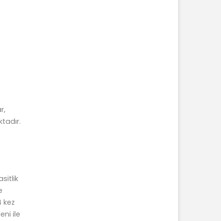
r,
tadır.
sitlik
e
4 kez
ni ile