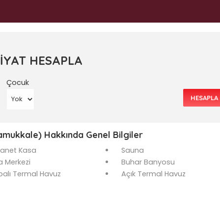
FİYAT HESAPLA
Çocuk
HESAPLA
amukkale) Hakkında Genel Bilgiler
anet Kasa
Sauna
a Merkezi
Buhar Banyosu
palı Termal Havuz
Açık Termal Havuz